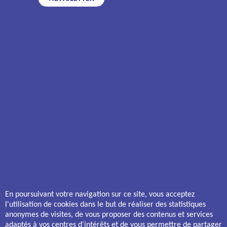
13 boulevard Léon Jouhaux - 63100 CLERMONT-FERRAND
Horaires d'ouverture
Lundi - Mardi - Jeudi - Vendredi : 9h - 12h | 14h - 18h
Mercredi : 9h - 12h
Syndic
Appelez-nous
-
syndic@domia63.com
14 rue Buffon - 63019 CLERMONT-FERRAND CEDEX 2
Horaires d'ouverture
Du lundi au vendredi : 09h - 12h | 14h - 17h
ACHETER UN BIEN ANCIEN
ACHETER UN BIEN NEUF
Les Capucines
Estrelia – ILO23
Léon Jouhaux
Liris
Les Vendanges
Les Balcons d’Emma
Ribot - Liondards
Le Champ du Four
En poursuivant votre navigation sur ce site, vous acceptez
Le Cercle
Résidence Nova
l'utilisation de cookies dans le but de réaliser des statistiques
Vaucanson
Terralia
anonymes de visites, de vous proposer des contenus et services
Les Jardins de Saint-Loup
adaptés à vos centres d'intérêts et de vous permettre de partager