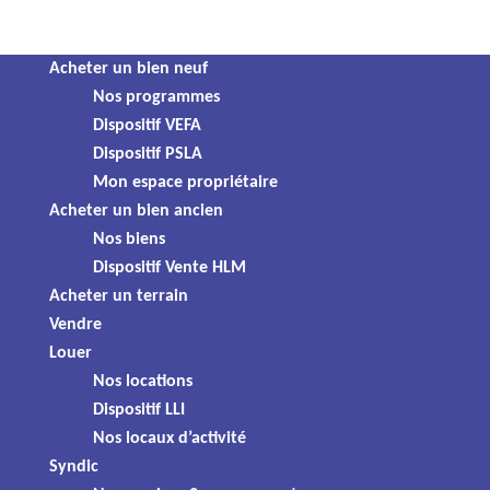
Panneau de gestion des cookies
Skip
Acheter un bien neuf
Acheter
to
Nos programmes
content
Dispositif VEFA
Dispositif PSLA
Acheter un bien neuf
Mon espace propriétaire
Read more ...
Acheter un bien ancien
Nos biens
Acheter un bien ancien
Dispositif Vente HLM
Read more ...
Acheter un terrain
Vendre
Louer
Nos locations
Dispositif LLI
Nos locaux d’activité
Syndic