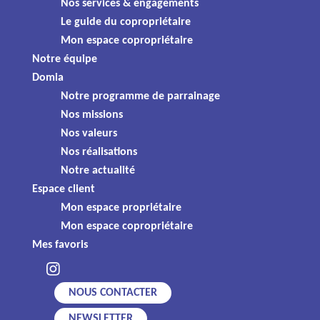
Nos services & engagements
Le guide du copropriétaire
Mon espace copropriétaire
Notre équipe
Domia
Notre programme de parrainage
Nos missions
Nos valeurs
Nos réalisations
Spécialiste de l'immobilier, notre agence vous propose des
Notre actualité
solutions d'habitat de qualité, à des coûts maîtrisés.
Espace client
Découvrez nos dispositifs d’accession à la propriété, pour vous
Mon espace propriétaire
permettre de devenir propriétaire en toute sécurité !
Mon espace copropriétaire
Besoin d'un renseignement pour un achat immobilier, une
Mes favoris
location ou votre copropriété ? Notre équipe est présente pour
vous répondre.
NOUS CONTACTER
Agence
Appelez-nous
-
contact@domia63.com
NEWSLETTER