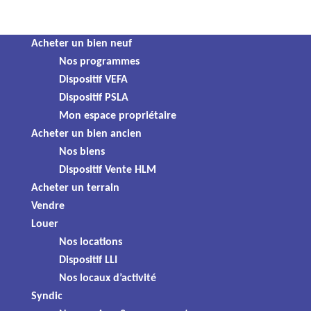
Panneau de gestion des cookies
Skip
Acheter un bien neuf
Nos valeurs
Nos
to
Nos programmes
content
Dispositif VEFA
Nos valeurs, ce sont celles que nous partageons avec nos
valeurs
Dispositif PSLA
clients, nos partenaires et nos collaborateurs.
Mon espace propriétaire
Elles sont le fruit d’une réflexion commune et représentent
Acheter un bien ancien
ce qui nous unit : la confiance, la transparence et
Nos biens
l’engagement, au service de projets immobiliers accessibles et
Dispositif Vente HLM
durables.
Acheter un terrain
Vendre
Louer
Chez Domia, nos valeurs ne sont pas de simples mots : elles
Nos locations
traduisent notre manière d’agir, d’accompagner et de
Dispositif LLI
construire chaque jour.
Nos locaux d’activité
Syndic