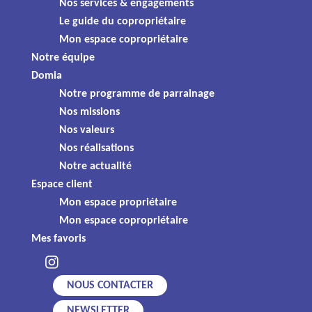
Nos services & engagements
Le guide du copropriétaire
Mon espace copropriétaire
Notre équipe
Domia
Notre programme de parrainage
LA CONFIANCE
Nos missions
Nos valeurs
À Domia, nous réservons une place de choix à celles et
Nos réalisations
ceux qui franchissent notre porte. Dans un esprit ouvert
Notre actualité
et solidaire, nous avons à cœur de comprendre vos
Espace client
besoins, de les mettre en corrélation avec vos moyens.
Mon espace propriétaire
Mon espace copropriétaire
Mes favoris
NOUS CONTACTER
NEWSLETTER