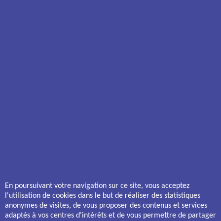
13 boulevard Léon Jouhaux - 63100 CLERMONT-FERRAND
Horaires d'ouverture
Lundi - Mardi - Jeudi - Vendredi : 9h - 12h | 14h - 18h
Mercredi : 9h - 12h
Syndic
Appelez-nous
-
syndic@domia63.com
14 rue Buffon - 63019 CLERMONT-FERRAND CEDEX 2
Horaires d'ouverture
Du lundi au vendredi : 09h - 12h | 14h - 17h
ACHETER UN BIEN ANCIEN
ACHETER UN BIEN NEUF
Les Capucines
Estrelia – ILO23
Léon Jouhaux
Liris
Les Vendanges
Les Balcons d’Emma
Ribot - Liondards
Le Champ du Four
En poursuivant votre navigation sur ce site, vous acceptez
Le Cercle
Résidence Nova
l'utilisation de cookies dans le but de réaliser des statistiques
Vaucanson
Terralia
anonymes de visites, de vous proposer des contenus et services
Les Jardins de Saint-Loup
adaptés à vos centres d'intérêts et de vous permettre de partager