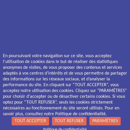
Horaires d'ouverture
Du lundi au vendredi : 09h - 12h | 14h - 17h
ACHETER UN BIEN ANCIEN
ACHETER UN BIEN NEUF
Les Capucines
Estrelia – ILO23
Léon Jouhaux
Liris
Les Vendanges
Les Balcons d’Emma
Ribot - Liondards
Le Champ du Four
En poursuivant votre navigation sur ce site, vous acceptez
Le Cercle
Résidence Nova
l'utilisation de cookies dans le but de réaliser des statistiques
Vaucanson
Terralia
anonymes de visites, de vous proposer des contenus et services
Les Jardins de Saint-Loup
adaptés à vos centres d'intérêts et de vous permettre de partager
Le Clos Cycas
des informations sur les réseaux sociaux, et d’analyser la
performance du site. En cliquant sur “TOUT ACCEPTER”, vous
Gestion des cookies
acceptez notre utilisation des cookies. Cliquez sur “PARAMÈTRES”
pour choisir d'accepter ou de désactiver certains cookies. Si vous
Politique de confidentialité
optez pour “TOUT REFUSER”, seuls les cookies strictement
nécessaires au fonctionnement du site seront utilisés. Pour en
Mentions légales
savoir plus, consultez notre Politique de confidentialité.
TOUT ACCEPTER
TOUT REFUSER
PARAMÈTRES
Assemblia
Politique de confidentialité