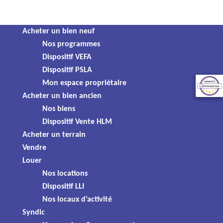
Panneau de gestion des cookies
Skip
Acheter un bien neuf
Résidence Léon Jouhaux
to
Nos programmes
content
Dispositif VEFA
Dispositif PSLA
Mon espace propriétaire
Acheter un bien ancien
Nos biens
Dispositif Vente HLM
Acheter un terrain
Vendre
Louer
Nos locations
Dispositif LLI
Vente Appartement
Nos locaux d’activité
65,70 m² - 3 pièces
Syndic
92 000 €