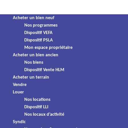
Panneau de gestion des cookies
Skip
Acheter un bien neuf
Résidence
to
Nos programmes
BILLOM
6 maisons T3, T4 & T5
205 000 €
content
Dispositif VEFA
Location - Accession (PSLA)
Les
Dispositif PSLA
Ref : SAINT-LOUP
Mon espace propriétaire
TVA 5,5%
Acheter un bien ancien
Jardins
Nos biens
Les Jardins de
Dispositif Vente HLM
de
Acheter un terrain
Vendre
Saint-
Louer
Saint-Loup
Nos locations
Dispositif LLI
Loup
Nos locaux d’activité
Syndic