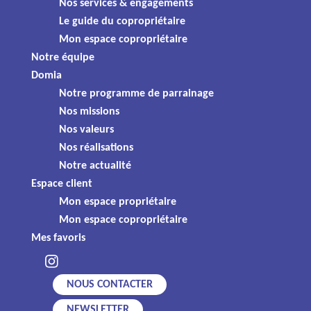
Livraison prévue au
Nos services & engagements
Le guide du copropriétaire
2ème trimestre 2027
Mon espace copropriétaire
Notre équipe
Domia
Galerie photo
Notre programme de parrainage
Nos missions
Nos valeurs
Nos réalisations
Domia
Notre actualité
13 boulevard Léon Jouhaux
Espace client
63100 CLERMONT-FERRAND
Mon espace propriétaire
Mon espace copropriétaire
APPELEZ-NOUS
Mes favoris
NOUS CONTACTER
NEWSLETTER