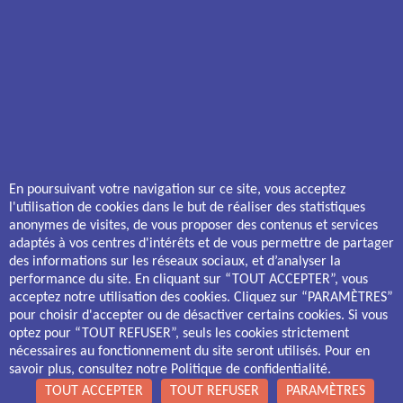
Horaires d'ouverture
Du lundi au vendredi : 09h - 12h | 14h - 17h
ACHETER UN BIEN ANCIEN
ACHETER UN BIEN NEUF
Les Capucines
Estrelia – ILO23
Léon Jouhaux
Liris
Les Vendanges
Les Balcons d’Emma
Ribot - Liondards
Le Champ du Four
En poursuivant votre navigation sur ce site, vous acceptez
Le Cercle
Résidence Nova
l'utilisation de cookies dans le but de réaliser des statistiques
Vaucanson
Terralia
anonymes de visites, de vous proposer des contenus et services
Les Jardins de Saint-Loup
adaptés à vos centres d'intérêts et de vous permettre de partager
Le Clos Cycas
des informations sur les réseaux sociaux, et d’analyser la
performance du site. En cliquant sur “TOUT ACCEPTER”, vous
Gestion des cookies
acceptez notre utilisation des cookies. Cliquez sur “PARAMÈTRES”
pour choisir d'accepter ou de désactiver certains cookies. Si vous
Politique de confidentialité
optez pour “TOUT REFUSER”, seuls les cookies strictement
nécessaires au fonctionnement du site seront utilisés. Pour en
Mentions légales
savoir plus, consultez notre Politique de confidentialité.
TOUT ACCEPTER
TOUT REFUSER
PARAMÈTRES
Assemblia