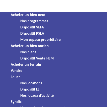
Panneau de gestion des cookies
Skip
Acheter un bien neuf
Résidence
to
Nos programmes
content
Dispositif VEFA
Dispositif PSLA
Mon espace propriétaire
Acheter un bien ancien
Nos biens
Dispositif Vente HLM
Acheter un terrain
Vendre
Louer
Nos locations
Dispositif LLI
Vente Appartement
Nos locaux d’activité
66,00 m² - 3 pièces
Syndic
99 000 €